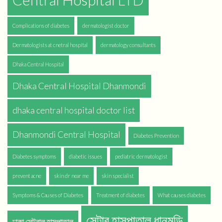
Complications of diabetes
dermatologist doctor
Dermatologists at cnetral hospital
dermatology consultants
Dhaka Central Hospital
Dhaka Central Hospital Dhanmondi
dhaka central hospital doctor list
Dhanmondi Central Hospital
Diabetes Prevention
Diabetes symptoms
diabetic issues
pediatric dermatologist
prevent acne
skin dr near me
skin specialist
Symptoms & Causes of Diabetes
Treatment of diabetes
What causes diabetes
সেন্টার হাসপাতাল ধানমন্ডি
ঢাকা সেন্ট্রাল হাসপাতাল