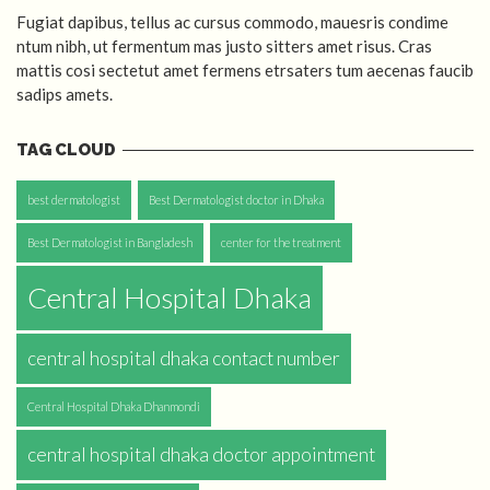
Fugiat dapibus, tellus ac cursus commodo, mauesris condime
ntum nibh, ut fermentum mas justo sitters amet risus. Cras
mattis cosi sectetut amet fermens etrsaters tum aecenas faucib
sadips amets.
TAG CLOUD
best dermatologist
Best Dermatologist doctor in Dhaka
Best Dermatologist in Bangladesh
center for the treatment
Central Hospital Dhaka
central hospital dhaka contact number
Central Hospital Dhaka Dhanmondi
central hospital dhaka doctor appointment